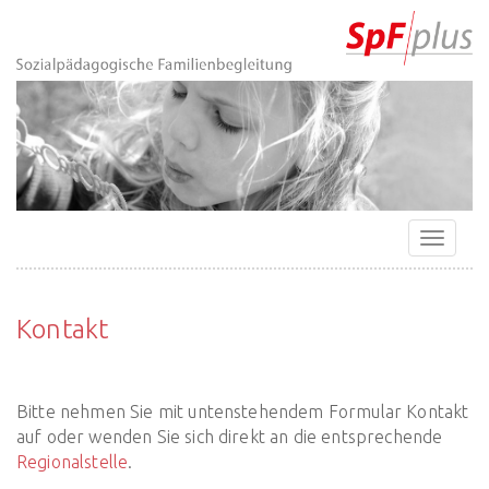
Zur
Direkt
Direkt
Kontakt
Startseite
zur
zum
(Accesskey
(Accesskey
Hauptnavigation
Inhalt
3)
0)
(Accesskey
(Accesskey
1)
2)
Navigat
ein-/a
Kontakt
Bitte nehmen Sie mit untenstehendem Formular Kontakt
auf oder wenden Sie sich direkt an die entsprechende
Regionalstelle
.