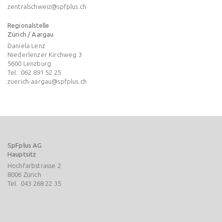
zentralschweiz@spfplus.ch
Regionalstelle
Zürich / Aargau
Daniela Lenz
Niederlenzer Kirchweg 3
5600
Lenzburg
Tel.
062 891 52 25
zuerich-aargau@spfplus.ch
SpFplus AG
Hauptsitz
Hochfarbstrasse 2
8006
Zürich
Tel.
043 268 22 35