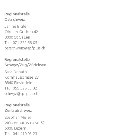
Regionalstelle
Ostschweiz
Janine Bigler
Oberer Graben 42
9000
St.Gallen
Tel.
071 222 58 05
ostschweiz@spfplus.ch
Regionalstelle
Schwyz/Zug/Zürichsee
Sara Donath
Kornhausstrasse 27
8840
Einsiedeln
Tel.
055 525 33 32
schwyz@spfplus.ch
Regionalstelle
Zentralschweiz
Stephan Meier
Würzenbachstrasse 62
6006
Luzern
Tel.
041 410 03 23