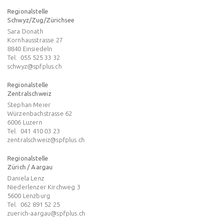
Regionalstelle
Schwyz/Zug/Zürichsee
Sara Donath
Kornhausstrasse 27
8840
Einsiedeln
Tel.
055 525 33 32
schwyz@spfplus.ch
Regionalstelle
Zentralschweiz
Stephan Meier
Würzenbachstrasse 62
6006
Luzern
Tel.
041 410 03 23
zentralschweiz@spfplus.ch
Regionalstelle
Zürich / Aargau
Daniela Lenz
Niederlenzer Kirchweg 3
5600
Lenzburg
Tel.
062 891 52 25
zuerich-aargau@spfplus.ch