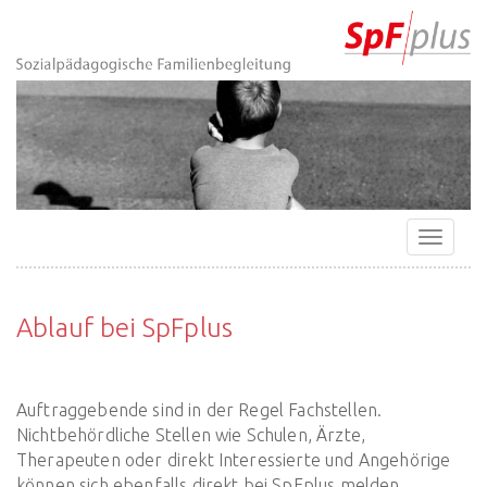
Zur
Direkt
Direkt
Kontakt
Startseite
zur
zum
(Accesskey
(Accesskey
Hauptnavigation
Inhalt
3)
0)
(Accesskey
(Accesskey
1)
2)
Navigat
ein-/a
Ablauf bei SpFplus
Auftraggebende sind in der Regel Fachstellen.
Nichtbehördliche Stellen wie Schulen, Ärzte,
Therapeuten oder direkt Interessierte und Angehörige
können sich ebenfalls direkt bei SpFplus melden.