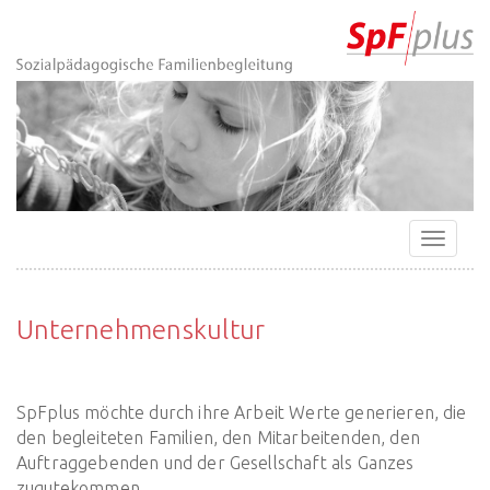
Zur
Direkt
Direkt
Kontakt
Startseite
zur
zum
(Accesskey
(Accesskey
Hauptnavigation
Inhalt
3)
0)
(Accesskey
(Accesskey
1)
2)
Navigat
ein-/a
Unternehmenskultur
SpFplus möchte durch ihre Arbeit Werte generieren, die
den begleiteten Familien, den Mitarbeitenden, den
Auftraggebenden und der Gesellschaft als Ganzes
zugutekommen.