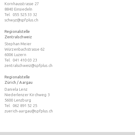
Kornhausstrasse 27
8840
Einsiedeln
Tel.
055 525 33 32
schwyz@spfplus.ch
Regionalstelle
Zentralschweiz
Stephan Meier
Würzenbachstrasse 62
6006
Luzern
Tel.
041 410 03 23
zentralschweiz@spfplus.ch
Regionalstelle
Zürich / Aargau
Daniela Lenz
Niederlenzer Kirchweg 3
5600
Lenzburg
Tel.
062 891 52 25
zuerich-aargau@spfplus.ch