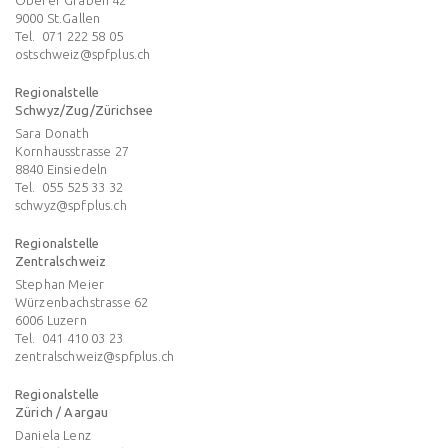
9000
St.Gallen
Tel.
071 222 58 05
ostschweiz@spfplus.ch
Regionalstelle
Schwyz/Zug/Zürichsee
Sara Donath
Kornhausstrasse 27
8840
Einsiedeln
Tel.
055 525 33 32
schwyz@spfplus.ch
Regionalstelle
Zentralschweiz
Stephan Meier
Würzenbachstrasse 62
6006
Luzern
Tel.
041 410 03 23
zentralschweiz@spfplus.ch
Regionalstelle
Zürich / Aargau
Daniela Lenz