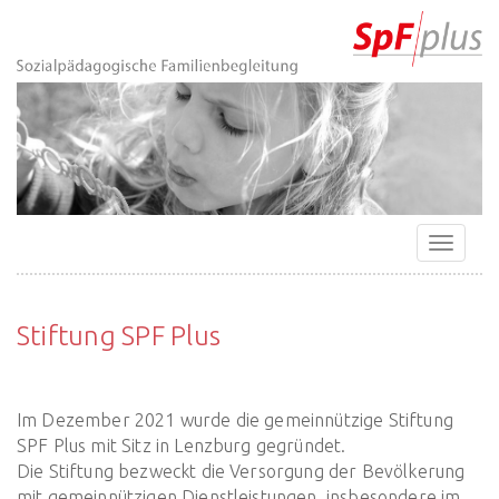
Zur
Direkt
Direkt
Kontakt
Startseite
zur
zum
(Accesskey
(Accesskey
Hauptnavigation
Inhalt
3)
0)
(Accesskey
(Accesskey
1)
2)
Navigat
ein-/a
Stiftung SPF Plus
Im Dezember 2021 wurde die gemeinnützige Stiftung
SPF Plus mit Sitz in Lenzburg gegründet.
Die Stiftung bezweckt die Versorgung der Bevölkerung
mit gemeinnützigen Dienstleistungen, insbesondere im